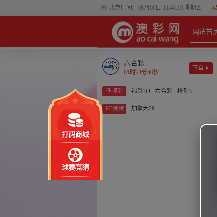
北京时间：08月06日 11:46:19 星期四
易
网站首
六合彩
下单
01时28分40秒
低频彩
福彩3D
六合彩
排列3
PC蛋蛋
加拿大28