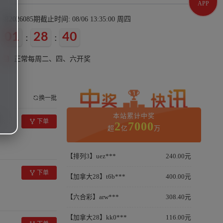
APP
第2026085期
截止时间: 08/06 13:35:00 周四
01
28
40
正常每周二、四、六开奖
换一批
本站累计中奖
下单
2
7000
超
亿
万
【排列3】uez***
240.00元
下单
【加拿大28】t6b***
400.00元
【六合彩】arw***
308.40元
【加拿大28】kk0***
116.00元