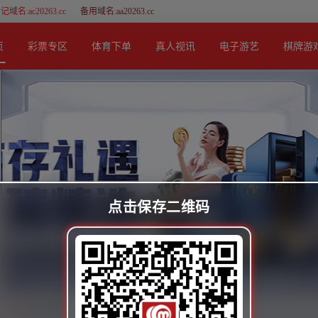
记域名:ac20263.cc
备用域名:aa20263.cc
页
彩票专区
体育下单
真人视讯
电子游艺
棋牌游
点击保存二维码
热门游戏
六合彩